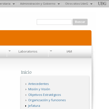
ersitaria
Administración y Gobierno
Otros sitios UdeG
Formulario de búsqueda
Buscar
Laboratorios
IAM
Inicio
Antecedentes
Misión y Visión
Objetivos Estratégicos
Organización y funciones
Jefatura