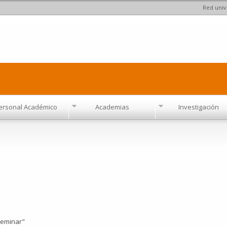
Red univ
Pasar al
contenido
principal
ersonal Académico
Academias
Investigación
Seminar"